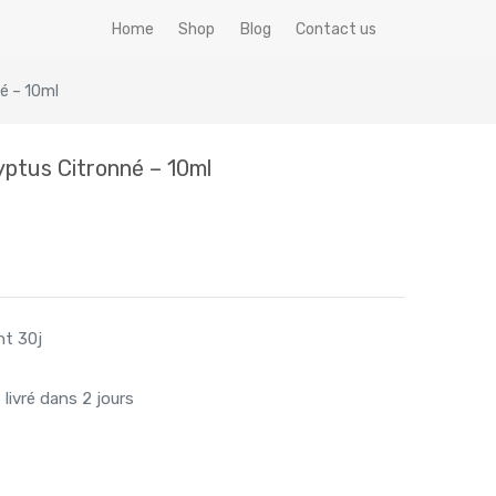
Home
Shop
Blog
Contact us
né – 10ml
lyptus Citronné – 10ml
nt 30j
livré dans 2 jours